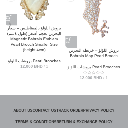
بروش اللؤلؤ بالمغناطيس – شعار
رين
البحرين بحجم أصغر (طول ٤سم)
Magnetic Bahrain Emblem
Pearl Brooch Smaller Size
(height 4cm)
بروش اللؤلؤ – خريطة البحرين
Bahrain Map Pearl Brooch
بروشات اللؤلؤ Pearl Brooches
12.000
BHD
1
بروشات اللؤلؤ Pearl Brooches
12.000
BHD
1
ABOUT US
CONTACT US
TRACK ORDER
PRIVACY POLICY
TERMS & CONDITIONS
RETURN & EXCHANGE POLICY