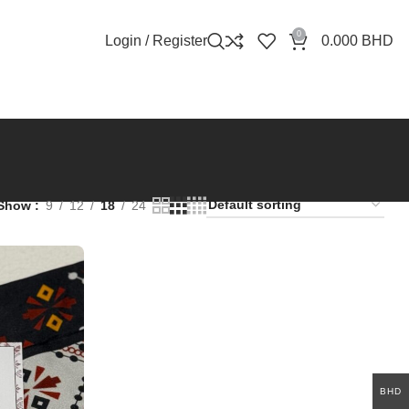
0
Login / Register
0.000
BHD
Show
9
12
18
24
BHD