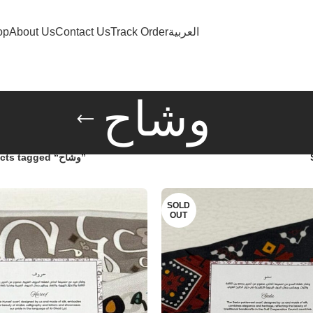
op
About Us
Contact Us
Track Order
العربية
وشاح
Products tagged “وشاح”
SOLD
OUT