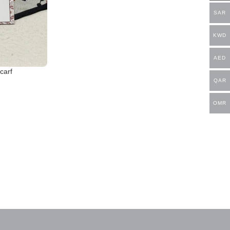
SAR
KWD
AED
 Scarf
QAR
OMR