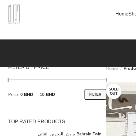
Home
Sh
FILTER BY PRICE
Home
SOLD
OUT
Price:
0 BHD
—
10 BHD
FILTER
TOP RATED PRODUCTS
بروش البحرين الثنائي Bahrain Twin