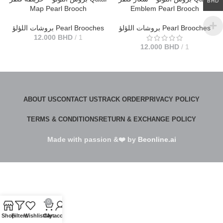
BHD
Map Pearl Brooch
Emblem Pearl Brooch
بروشات اللؤلؤ Pearl Brooches
بروشات اللؤلؤ Pearl Brooches
12.000
BHD
1
12.000
BHD
1
ABOUT US
CONTACT US
TRACK ORDER
PRIVACY POLICY
TERMS & CONDITIONS
RETURN & EXCHANGE POLICY
Made with passion &❤️ by
Beonline.ai
0
Shop
Filters
Wishlist
Cart
My account