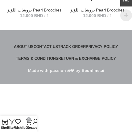
BHD
بروشات اللؤلؤ Pearl Brooches
بروشات اللؤلؤ Pearl Brooches
12.000
BHD
1
12.000
BHD
1
ABOUT US
CONTACT US
TRACK ORDER
PRIVACY POLICY
TERMS & CONDITIONS
RETURN & EXCHANGE POLICY
Made with passion &❤️ by
Beonline.ai
0
Shop
Filters
Wishlist
Cart
My account